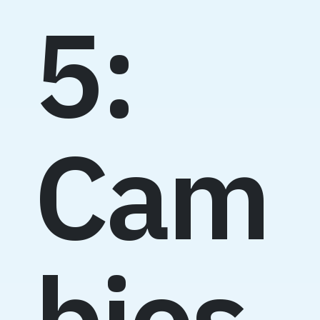
5:
Cam
bios,