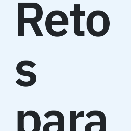
Reto
s
para