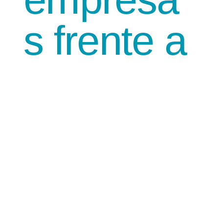
s frente a
la
reforma
pensional
?