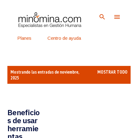
Ir al contenido principal
Planes
Centro de ayuda
Ingreso
Regístrate
E
Mostrando las entradas de noviembre,
MOSTRAR TODO
n
2025
t
r
a
Beneficio
d
s de usar
a
herramie
s
ntas