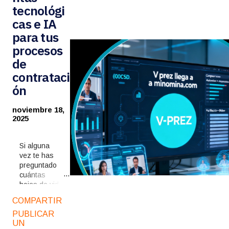
tecnológi
cas e IA
para tus
procesos
de
contrataci
ón
noviembre 18,
2025
Si alguna
vez te has
preguntado
cuántas
hojas de vida
pueden
COMPARTIR
llegar a una
PUBLICAR
sola vacante
UN
en Colombia,