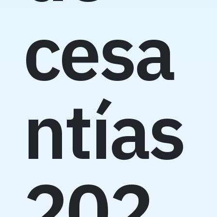
cesa
ntías
202