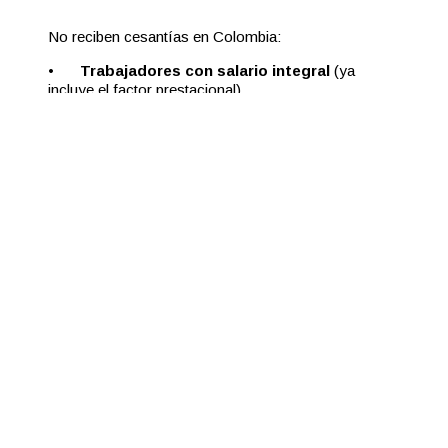
No reciben cesantías en Colombia:
•
Trabajadores con salario integral
(ya
incluye el factor prestacional).
•
Contratistas por prestación de servicios.
¿Qué
pasa si no
consignas